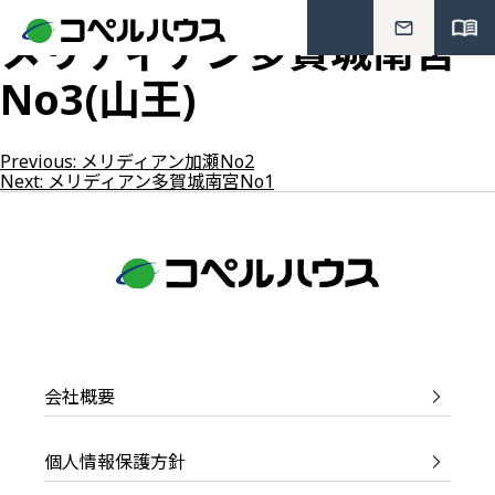
メリディアン多賀城南宮
No3(山王)
投
Previous:
メリディアン加瀬No2
Next:
メリディアン多賀城南宮No1
稿
ナ
ビ
ゲ
ー
シ
会社概要
ョ
ン
個人情報保護方針