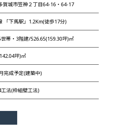
賀城市笠神２丁目64-16・64-17
線 「下馬駅」1.2Km(徒歩17分)
5世帯・3階建/526.65(159.30坪)㎡
(142.04坪)㎡
/3月完成予定(建築中)
4工法(枠組壁工法)