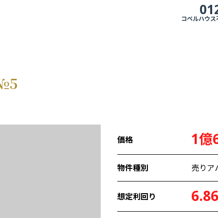
01
コペルハウス不動
№5
1億6
価格
物件種別
売りア
6.8
想定利回り